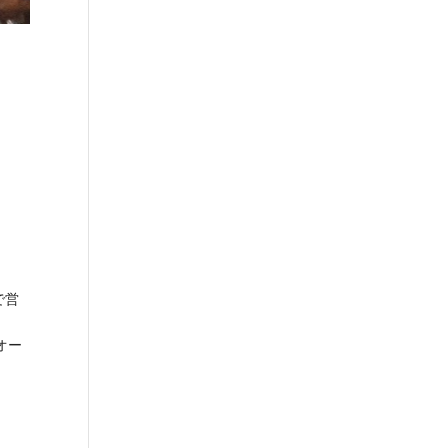
で営
オー