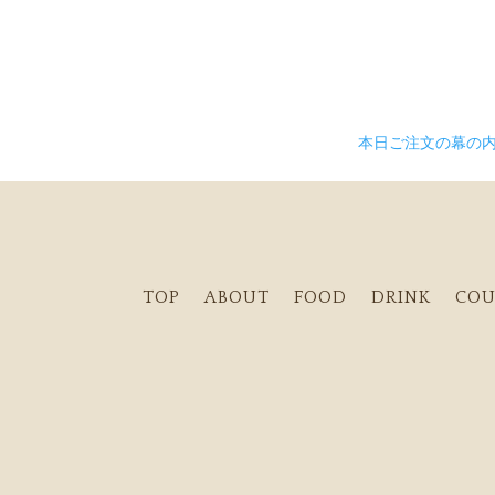
本日ご注文の幕の
TOP
ABOUT
FOOD
DRINK
COU