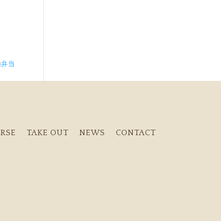
内弁当
RSE
TAKE OUT
NEWS
CONTACT