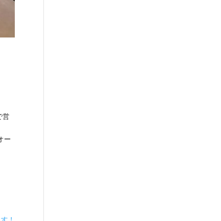
で営
オー
ます！