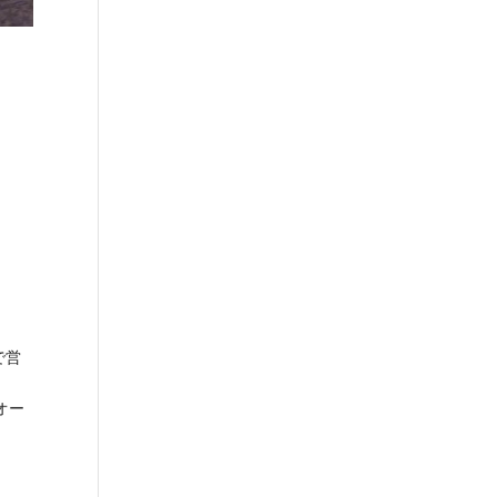
で営
オー