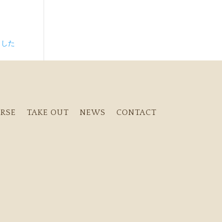
ました
RSE
TAKE OUT
NEWS
CONTACT