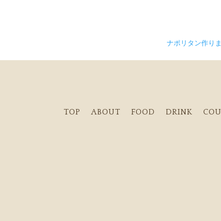
ナポリタン作り
TOP
ABOUT
FOOD
DRINK
COU