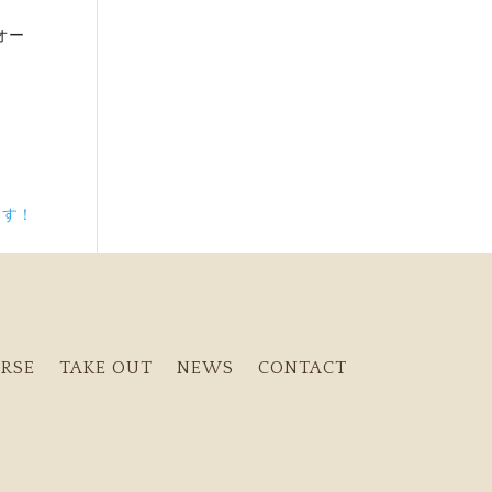
オー
ます！
RSE
TAKE OUT
NEWS
CONTACT